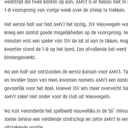
Help mee!
wedstrijd die twee kanten op kon. AMVJ is er helaas niet in
1-0 voorsprong van vorige week over de streep te trekken.
Shop
Het eerste half uur had AMVJ het lastig, JSV Nieuwegein wa
Lid worden
kreeg een aantal goede mogelijkheden op de voorsprong. Na
minuten wist een speler van JSV de lat al aan te tikken. No
Contact
kwartier stond de 1-0 op het bord. Een afvallende bal werd
binnengewerkt.
Na een half uur ontstonden de eerste kansen voor AMVJ. Tj
en invaller Daan van Hees kwamen namens AMVJ een aanta
gevaarlijk voor het doel. Hoewel JSV iets meer overwicht h
AMVJ zeker niet onder voor de club uit Nieuwegein.
Na rust veranderde het spelbeeld nauwelijks.In de 56` minu
Jonne Seriese een verdiende strafschop en zette AMVJ in ee
uitstekende positie.