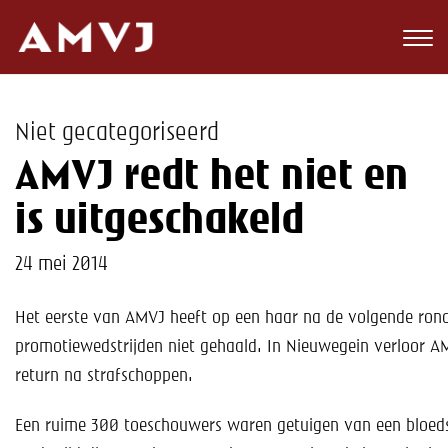
Zoeken
Club
Niet gecategoriseerd
Wedstrijden
AMVJ redt het niet en
Nieuws
is uitgeschakeld
Teams
24 mei 2014
Jeugd
Het eerste van AMVJ heeft op een haar na de volgende ron
promotiewedstrijden niet gehaald. In Nieuwegein verloor A
Toekomst
return na strafschoppen.
Kalender
Een ruime 300 toeschouwers waren getuigen van een bloeds