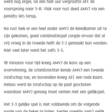
Help mee!
werd nog erger, na een half uur vergrootte AFC de
voorsprong naar 3-0. Vlak voor rust deed AMVJ via een
Shop
penalty iets terug.
Lid worden
Na rust leek er een heel ander AMVJ de kleedkamer uit te
zijn gekomen, goed combinatiespel zorgde ervoor dat al
Contact
vrij vroeg in de tweede helft de 3-2 gemaakt kon worden.
Niet veel later werd het zelfs 3-3.
10 minuten voor tijd kreeg AMVJ de kans op een
overwinning, de scheidsrechter kende AMVJ een tweede
strafschop toe, en bovendien kreeg AFC een rode kaart.
Helaas werd de strafschop op de paal geschoten
waardoor AMVJ genoeg moet nemen met een gelijkspel.
Het 3-3 gelijke spel is niet voldoende om de volgende
ronde van de beker te halen. Eerder speelde AMVJ gelijk