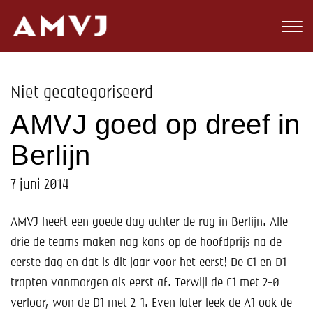
Zoeken
Club
Niet gecategoriseerd
Wedstrijden
AMVJ goed op dreef in
Nieuws
Berlijn
Teams
7 juni 2014
Jeugd
AMVJ heeft een goede dag achter de rug in Berlijn. Alle
drie de teams maken nog kans op de hoofdprijs na de
Toekomst
eerste dag en dat is dit jaar voor het eerst! De C1 en D1
Kalender
trapten vanmorgen als eerst af. Terwijl de C1 met 2-0
verloor, won de D1 met 2-1. Even later leek de A1 ook de