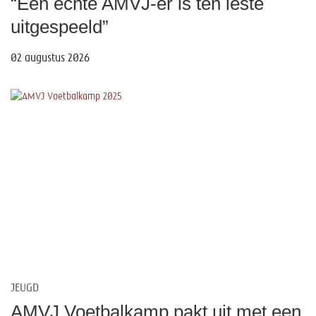
“Een echte AMVJ-er is ten leste
uitgespeeld”
02 augustus 2026
JEUGD
AMVJ Voetbalkamp pakt uit met een