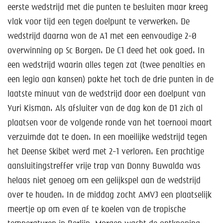
Help mee!
eerste wedstrijd met die punten te besluiten maar kreeg
vlak voor tijd een tegen doelpunt te verwerken. De
Shop
wedstrijd daarna won de A1 met een eenvoudige 2-0
overwinning op Sc Borgen. De C1 deed het ook goed. In
Lid worden
een wedstrijd waarin alles tegen zat (twee penalties en
Contact
een legio aan kansen) pakte het toch de drie punten in de
laatste minuut van de wedstrijd door een doelpunt van
Yuri Kisman. Als afsluiter van de dag kon de D1 zich al
plaatsen voor de volgende ronde van het toernooi maart
verzuimde dat te doen. In een moeilijke wedstrijd tegen
het Deense Skibet werd met 2-1 verloren. Een prachtige
aansluitingstreffer vrije trap van Donny Buwalda was
helaas niet genoeg om een gelijkspel aan de wedstrijd
over te houden. In de middag zocht AMVJ een plaatselijk
meertje op om even af te koelen van de tropische