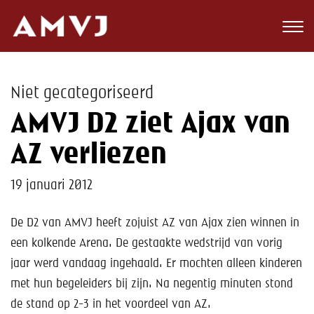
Zoeken
Club
Niet gecategoriseerd
Wedstrijden
AMVJ D2 ziet Ajax van
Nieuws
AZ verliezen
Teams
19 januari 2012
Jeugd
De D2 van AMVJ heeft zojuist AZ van Ajax zien winnen in
een kolkende Arena. De gestaakte wedstrijd van vorig
Toekomst
jaar werd vandaag ingehaald. Er mochten alleen kinderen
Kalender
met hun begeleiders bij zijn. Na negentig minuten stond
de stand op 2-3 in het voordeel van AZ.