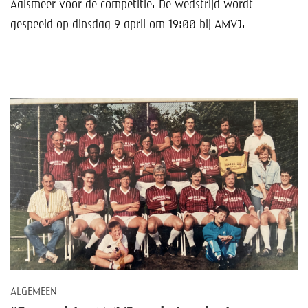
Help mee!
Aalsmeer voor de competitie. De wedstrijd wordt
gespeeld op dinsdag 9 april om 19:00 bij AMVJ.
Shop
Lid worden
Contact
ALGEMEEN