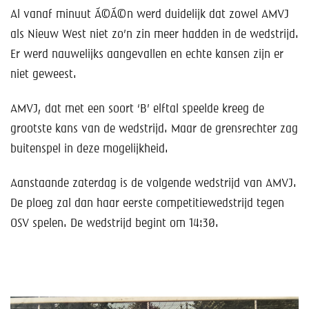
Help mee!
Al vanaf minuut Ã©Ã©n werd duidelijk dat zowel AMVJ
als Nieuw West niet zo’n zin meer hadden in de wedstrijd.
Shop
Er werd nauwelijks aangevallen en echte kansen zijn er
Lid worden
niet geweest.
AMVJ, dat met een soort ‘B’ elftal speelde kreeg de
Contact
grootste kans van de wedstrijd. Maar de grensrechter zag
buitenspel in deze mogelijkheid.
Aanstaande zaterdag is de volgende wedstrijd van AMVJ.
De ploeg zal dan haar eerste competitiewedstrijd tegen
OSV spelen. De wedstrijd begint om 14:30.