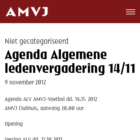
Zoeken
Club
Niet gecategoriseerd
Wedstrijden
Agenda Algemene
Nieuws
ledenvergadering 14/11
Teams
9 november 2012
Jeugd
Agenda ALV AMVJ-Voetbal dd. 14.11. 2012
AMVJ Clubhuis, aanvang 20.00 uur
Toekomst
Opening
Kalender
Verslag ALV dd. 12.10.2011